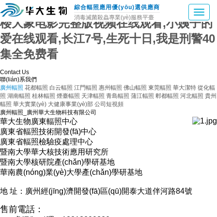
犯罪现场调查第四季,juliaann疯狂作爱,顶
綜合輻照應用優(yōu)選供應商
消毒滅菌殺蟲專業(yè)服務平臺
楼大象电影完整版视频在线观看,小姨子的
爱在线观看,长江7号,生死十日,我是刑警40
集全免费看
Contact Us
聯(lián)系我們
廣州輻照
花都輻照
白云輻照
江門輻照
惠州輻照
佛山輻照
東莞輻照
華大潔特
從化輻
照
湖南輻照
桂林輻照
煙臺輻照
天津輻照
青島輻照
蒲江輻照
郫都輻照
河北輻照
貴州
輻照
華大實業(yè)
大健康事業(yè)部
公司短視頻
廣州輻照_廣州華大生物科技有限公司
華大生物廣東輻照中心
廣東省輻照技術開發(fā)中心
廣東省輻照檢驗疫處理中心
暨南大學華大核技術應用研究所
暨南大學核研院產(chǎn)學研基地
華南農(nóng)業(yè)大學產(chǎn)學研基地
地 址：廣州經(jīng)濟開發(fā)區(qū)開泰大道伴河路84號
售前電話：