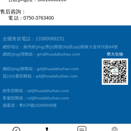
售后咨詢：
電 話：0750-3763400
全國售前電話：13380089231
總部地址：廣州經(jīng)濟(jì)開發(fā)區(qū)開泰大道伴河路84號
總經(jīng)理郵箱：gm@huadafuzhao.com
華大生物
總經(jīng)辦郵箱：gd@huadafuzhao.com
質(zhì)量部郵箱：qd@huadafuzhao.com
銷售部郵箱：sd@huadafuzhao.com
客服部郵箱：cd@huadafuzhao.com
備案號：
粵ICP備15008949號
感谢您访问我们的网站，您可能还对以下资源感兴趣：