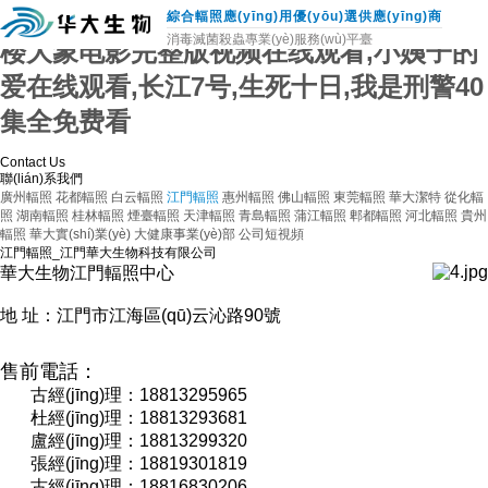
犯罪现场调查第四季,juliaann疯狂作爱,顶
綜合輻照應(yīng)用優(yōu)選供應(yīng)商
消毒滅菌殺蟲專業(yè)服務(wù)平臺
楼大象电影完整版视频在线观看,小姨子的
爱在线观看,长江7号,生死十日,我是刑警40
集全免费看
Contact Us
聯(lián)系我們
廣州輻照
花都輻照
白云輻照
江門輻照
惠州輻照
佛山輻照
東莞輻照
華大潔特
從化輻
照
湖南輻照
桂林輻照
煙臺輻照
天津輻照
青島輻照
蒲江輻照
郫都輻照
河北輻照
貴州
輻照
華大實(shí)業(yè)
大健康事業(yè)部
公司短視頻
江門輻照_江門華大生物科技有限公司
華大生物江門輻照中心
地 址：江門市江海區(qū)云沁路90號
售前電話：
古經(jīng)理：18813295965
杜經(jīng)理：18813293681
盧經(jīng)理：18813299320
張經(jīng)理：18819301819
古經(jīng)理：18816830206